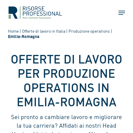
Skip
Menu
to
main
content
Home
|
Offerte di lavoro in Italia
|
Produzione operations
|
Emilia-Romagna
OFFERTE DI LAVORO
PER PRODUZIONE
OPERATIONS IN
EMILIA-ROMAGNA
Sei pronto a cambiare lavoro e migliorare
la tua carriera? Affidati ai nostri Head