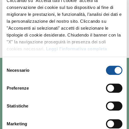
Cliccando su "Accetta tutti i cookie" accetti la
conservazione dei cookie sul tuo dispositivo al fine di
Al momento non ci sono annunci
migliorare le prestazioni, le funzionalità, l’analisi dei dati e
la personalizzazione del nostro sito. Cliccando su
corrispondenti.
"Acconsenti ai selezionati" accetti di selezionare le
Amplia i tuoi criteri di ricerca o invia il tuo
tipologie di cookie desiderate. Chiudendo il banner con la
CV per la
candidatura spontanea
.
"X" la navigazione proseguirà in presenza dei soli
cookies necessari.
Leggi l'informativa completa
Selezione
Necessario
del
consenso
CHI SIAMO
Preferenze
RESPONSABILITÀ SOCIALE
LAVORA CON NOI
Statistiche
CONTATTI
Marketing