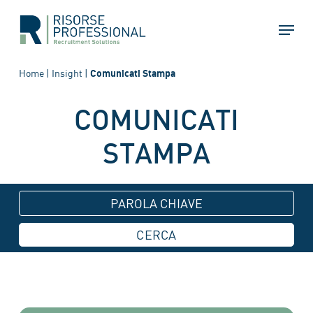
Skip
Menu
to
main
content
Home
|
Insight
|
Comunicati Stampa
COMUNICATI
STAMPA