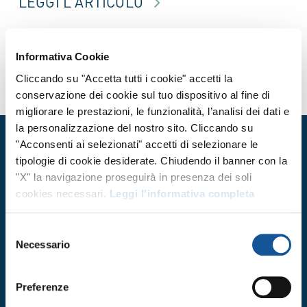
LEGGI L'ARTICOLO
Informativa Cookie
Cliccando su "Accetta tutti i cookie" accetti la
conservazione dei cookie sul tuo dispositivo al fine di
migliorare le prestazioni, le funzionalità, l’analisi dei dati e
la personalizzazione del nostro sito. Cliccando su
"Acconsenti ai selezionati" accetti di selezionare le
tipologie di cookie desiderate. Chiudendo il banner con la
VALORIZZIAMO LA TUA
"X" la navigazione proseguirà in presenza dei soli
CRESCITA
cookies necessari.
Leggi l'informativa completa
Selezione
CONTATTACI
Necessario
del
consenso
Preferenze