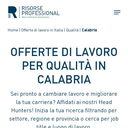
Skip
Menu
to
main
content
Home
|
Offerte di lavoro in Italia
|
Qualità
|
Calabria
OFFERTE DI LAVORO
PER QUALITÀ IN
CALABRIA
Sei pronto a cambiare lavoro e migliorare
la tua carriera? Affidati ai nostri Head
Hunters! Inizia la tua ricerca filtrando per
settore, regione e provincia o cerca per job
title e luogo di lavoro.