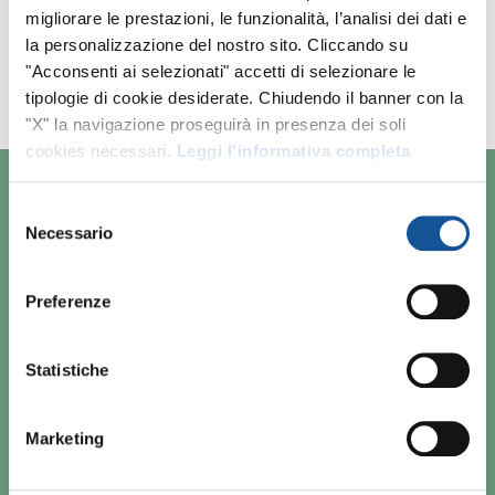
corrispondenti.
migliorare le prestazioni, le funzionalità, l’analisi dei dati e
Amplia i tuoi criteri di ricerca o invia il tuo
la personalizzazione del nostro sito. Cliccando su
"Acconsenti ai selezionati" accetti di selezionare le
CV per la
candidatura spontanea
.
tipologie di cookie desiderate. Chiudendo il banner con la
"X" la navigazione proseguirà in presenza dei soli
cookies necessari.
Leggi l'informativa completa
Selezione
Necessario
CHI SIAMO
del
consenso
RESPONSABILITÀ SOCIALE
Preferenze
LAVORA CON NOI
Statistiche
CONTATTI
Marketing
NEWSLETTER