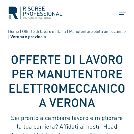
Skip
Menu
to
main
content
Home
|
Offerte di lavoro in Italia
|
Manutentore elettromeccanico
|
Verona e provincia
OFFERTE DI LAVORO
PER MANUTENTORE
ELETTROMECCANICO
A VERONA
Sei pronto a cambiare lavoro e migliorare
la tua carriera? Affidati ai nostri Head