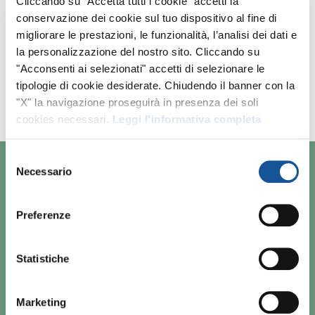
Cliccando su "Accetta tutti i cookie" accetti la
conservazione dei cookie sul tuo dispositivo al fine di
Al momento non ci sono annunci
migliorare le prestazioni, le funzionalità, l’analisi dei dati e
la personalizzazione del nostro sito. Cliccando su
corrispondenti.
"Acconsenti ai selezionati" accetti di selezionare le
Amplia i tuoi criteri di ricerca o invia il tuo
tipologie di cookie desiderate. Chiudendo il banner con la
CV per la
candidatura spontanea
.
"X" la navigazione proseguirà in presenza dei soli
cookies necessari.
Leggi l'informativa completa
Selezione
Necessario
del
consenso
CHI SIAMO
Preferenze
RESPONSABILITÀ SOCIALE
LAVORA CON NOI
Statistiche
CONTATTI
Marketing